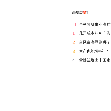


全民健身事业高质
1
几元成本的AI广
2
台风白海豚到哪了
3
生产也能“拼单”了
4
雪佛兰退出中国市