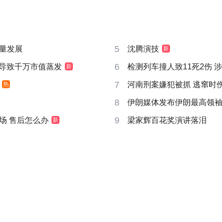
5
量发展
沈腾演技
新
6
告导致千万市值蒸发
检测列车撞人致11死2伤 
新
7
河南刑案嫌犯被抓 逃窜时
热
8
伊朗媒体发布伊朗最高领
9
场 售后怎么办
梁家辉百花奖演讲落泪
新