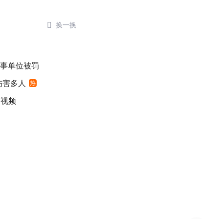

换一换
涉事单位被罚
伤害多人
热
袖视频